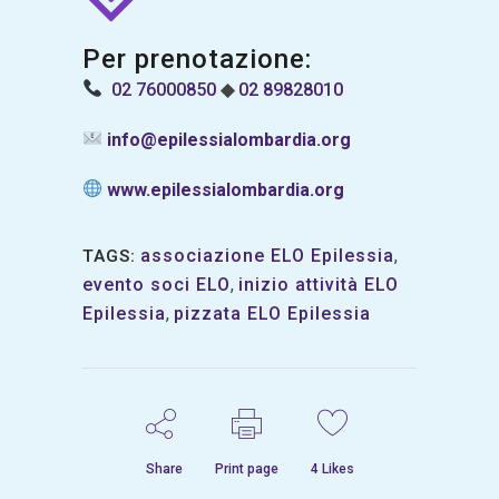
Per prenotazione:
02 76000850
◆
02 89828010
info@epilessialombardia.org
www.epilessialombardia.org
associazione ELO Epilessia
,
TAGS:
evento soci ELO
,
inizio attività ELO
Epilessia
,
pizzata ELO Epilessia
Share
Print page
4
Likes